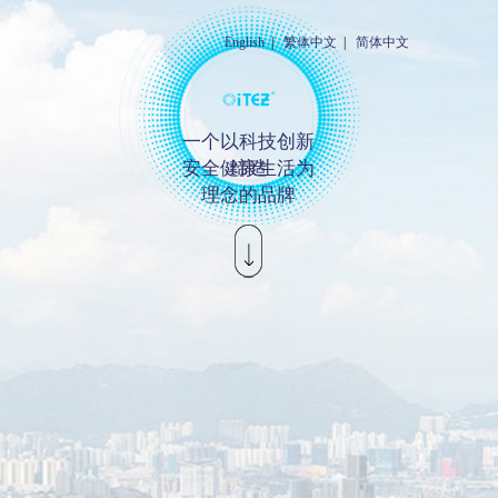
letou_letou平台
English
|
繁体中文
|
简体中文
一个以科技创新
安全健康生活为
缔造
理念的品牌